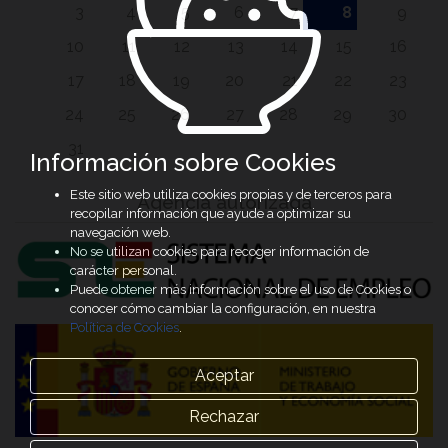
3
4
5
6
7
8
9
10
11
12
13
14
15
16
17
18
19
20
21
22
23
24
25
26
27
28
29
30
31
Información sobre Cookies
Este sitio web utiliza cookies propias y de terceros para
Agencia autorizada
recopilar información que ayude a optimizar su
navegación web.
No se utilizan cookies para recoger información de
carácter personal.
Puede obtener más información sobre el uso de Cookies o
conocer cómo cambiar la configuración, en nuestra
Política de Cookies
.
Aceptar
Rechazar