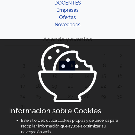
DOCENTES
Empresas
Ofertas
Novedades
Agenda y eventos
1
2
3
4
5
6
7
8
9
10
11
12
13
14
15
16
17
18
19
20
21
22
23
24
25
26
27
28
29
30
31
Información sobre Cookies
Este sitio web utiliza cookies propias y de terceros para
Agencia autorizada
recopilar información que ayude a optimizar su
navegación web.