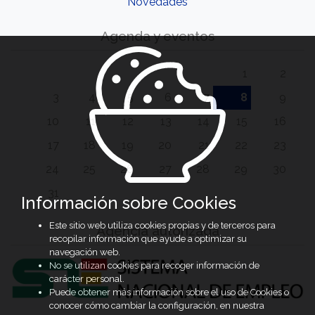
Novedades
Agenda y eventos
1
2
3
4
5
6
7
8
9
10
11
12
13
14
15
16
17
18
19
20
21
22
23
24
25
26
27
28
29
30
31
Información sobre Cookies
Este sitio web utiliza cookies propias y de terceros para
Agencia autorizada
recopilar información que ayude a optimizar su
navegación web.
No se utilizan cookies para recoger información de
carácter personal.
Puede obtener más información sobre el uso de Cookies o
conocer cómo cambiar la configuración, en nuestra