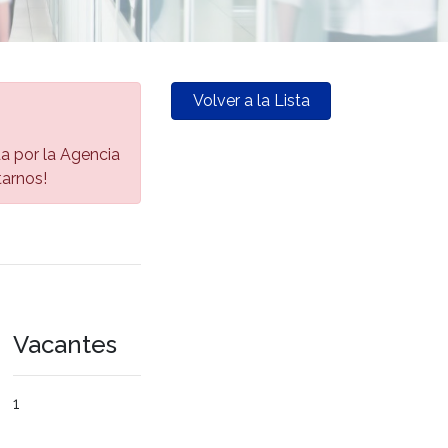
Volver a la Lista
da por la Agencia
tarnos!
Vacantes
1