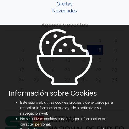
Ofertas
Novedades
Agenda y eventos
1
2
3
4
5
6
7
8
9
10
11
12
13
14
15
16
17
18
19
20
21
22
23
24
25
26
27
28
29
30
31
Información sobre Cookies
Este sitio web utiliza cookies propias y de terceros para
Agencia autorizada
recopilar información que ayude a optimizar su
navegación web.
No se utilizan cookies para recoger información de
carácter personal.