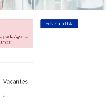
Volver a la Lista
da por la Agencia
tarnos!
Vacantes
1