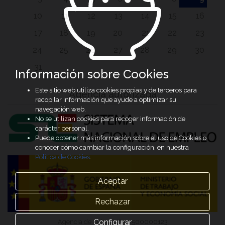
10
11
12
13
14
15
16
17
18
19
20
21
22
23
24
25
26
27
28
29
30
31
Información sobre Cookies
Este sitio web utiliza cookies propias y de terceros para
Agencia autorizada
recopilar información que ayude a optimizar su
navegación web.
No se utilizan cookies para recoger información de
carácter personal.
Puede obtener más información sobre el uso de Cookies o
conocer cómo cambiar la configuración, en nuestra
Política de Cookies
.
Aceptar
Rechazar
Configurar
Agencia de Colocación 0500000123