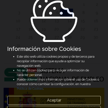
1
2
3
4
5
6
7
8
9
10
11
12
13
14
15
16
17
18
19
20
21
22
23
24
25
26
27
28
29
30
31
Información sobre Cookies
Este sitio web utiliza cookies propias y de terceros para
Agencia autorizada
recopilar información que ayude a optimizar su
navegación web.
No se utilizan cookies para recoger información de
carácter personal.
Puede obtener más información sobre el uso de Cookies o
conocer cómo cambiar la configuración, en nuestra
Política de Cookies
.
Aceptar