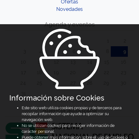
Ofertas
Novedades
Agenda y eventos
1
2
3
4
5
6
7
8
9
10
11
12
13
14
15
16
17
18
19
20
21
22
23
24
25
26
27
28
29
30
31
Información sobre Cookies
Este sitio web utiliza cookies propias y de terceros para
Agencia autorizada
recopilar información que ayude a optimizar su
navegación web.
No se utilizan cookies para recoger información de
carácter personal.
Puede obtener más información sobre el uso de Cookies o