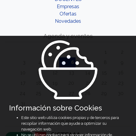
Empresas
Ofertas
Novedades
Agenda y eventos
1
2
3
4
5
6
7
8
9
10
11
12
13
14
15
16
17
18
19
20
21
22
23
24
25
26
27
28
29
30
31
Información sobre Cookies
Este sitio web utiliza cookies propias y de terceros para
Agencia autorizada
recopilar información que ayude a optimizar su
navegación web.
No se utilizan cookies para recoger información de