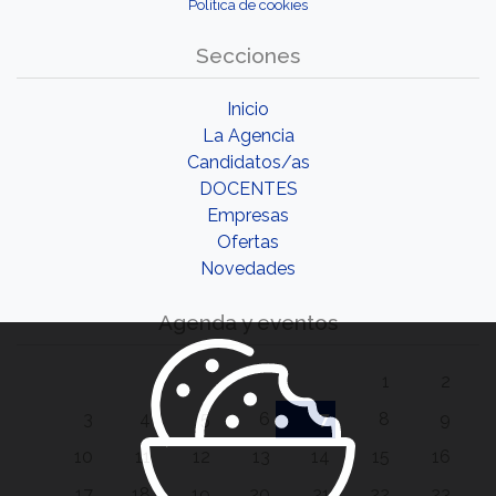
Política de cookies
Secciones
Inicio
La Agencia
Candidatos/as
DOCENTES
Empresas
Ofertas
Novedades
Agenda y eventos
1
2
3
4
5
6
7
8
9
10
11
12
13
14
15
16
17
18
19
20
21
22
23