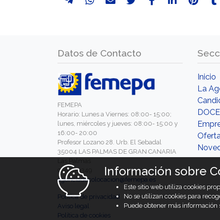
Datos de Contacto
Secc
Inicio
La Ag
Candi
FEMEPA
DOCE
Horario: Lunes a Viernes: 08:00- 15:00;
Empr
lunes, miércoles y jueves: 08:00- 15:00 y
16:00- 20:00
Ofert
Profesor Lozano 28. Urb. El Sebadal
Nove
35004 LAS PALMAS DE GRAN CANARIA
Las Palmas
Información sobre C
928460349
agenciadecolocacion@femepa.es
Este sitio web utiliza cookies pr
No se utilizan cookies para recog
Política de privacidad
Puede obtener más información s
Aviso legal
Política de cookies