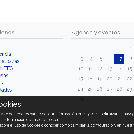
iones
Agenda y eventos
1
encia
3
4
5
6
7
8
datos/as
NTES
10
11
12
13
14
15
esas
17
18
19
20
21
22
as
24
25
26
27
28
29
dades
31
ookies
opias y de terceros para recopilar información que ayude a optimizar su nav
er información de carácter personal.
obre el uso de Cookies o conocer cómo cambiar la configuración, en nuest