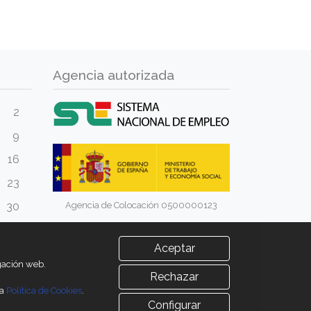
Agencia autorizada
2
9
16
23
Agencia de Colocación 0500000123
30
Aceptar
egación web.
Rechazar
ra
Política de Cookies
.
Configurar