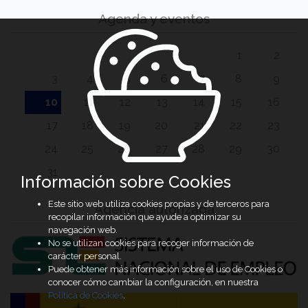
Agenda y eventos
1
2
3
4
5
6
7
8
9
10
11
12
13
14
15
16
17
18
19
20
21
22
23
24
25
26
27
28
29
30
31
Información sobre Cookies
Este sitio web utiliza cookies propias y de terceros para
Agencia autorizada
recopilar información que ayude a optimizar su
navegación web.
No se utilizan cookies para recoger información de
carácter personal.
Puede obtener más información sobre el uso de Cookies o
conocer cómo cambiar la configuración, en nuestra
Política de Cookies
.