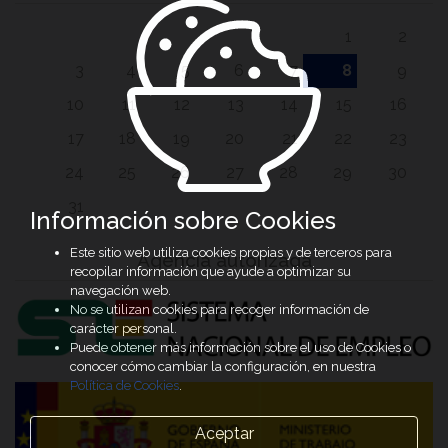
1
2
3
4
5
6
7
8
9
10
11
12
13
14
15
16
17
18
19
20
21
22
23
24
25
26
27
28
29
30
31
Información sobre Cookies
Este sitio web utiliza cookies propias y de terceros para
Agencia autorizada
recopilar información que ayude a optimizar su
navegación web.
No se utilizan cookies para recoger información de
carácter personal.
Puede obtener más información sobre el uso de Cookies o
conocer cómo cambiar la configuración, en nuestra
Política de Cookies
.
Aceptar