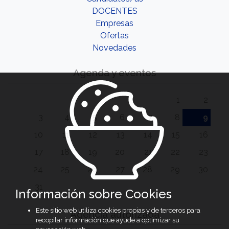
DOCENTES
Empresas
Ofertas
Novedades
Agenda y eventos
1
2
3
4
5
6
7
8
9
10
11
12
13
14
15
16
17
18
19
20
21
22
23
24
25
26
27
28
29
30
31
Información sobre Cookies
Este sitio web utiliza cookies propias y de terceros para
Agencia autorizada
recopilar información que ayude a optimizar su