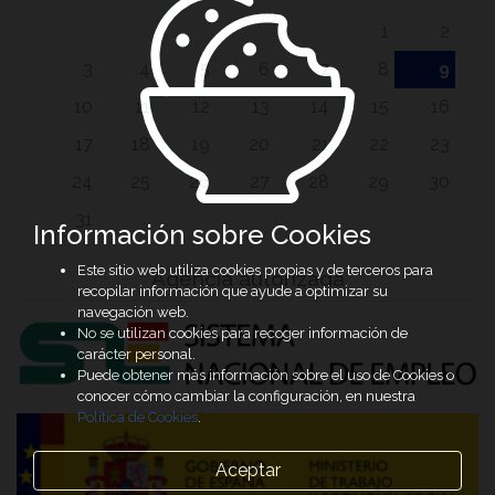
1
2
3
4
5
6
7
8
9
10
11
12
13
14
15
16
17
18
19
20
21
22
23
24
25
26
27
28
29
30
31
Información sobre Cookies
Este sitio web utiliza cookies propias y de terceros para
Agencia autorizada
recopilar información que ayude a optimizar su
navegación web.
No se utilizan cookies para recoger información de
carácter personal.
Puede obtener más información sobre el uso de Cookies o
conocer cómo cambiar la configuración, en nuestra
Política de Cookies
.
Aceptar