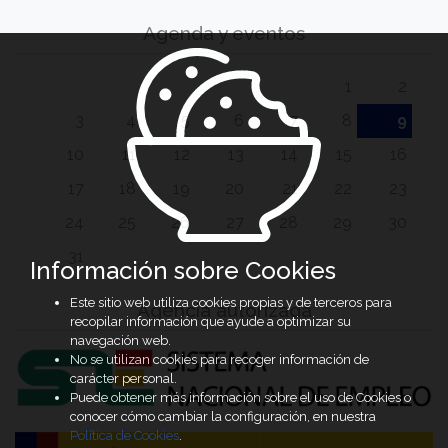
Agenda y eventos
1
2
3
4
5
6
7
8
9
10
11
12
13
14
15
16
17
18
19
20
21
22
23
24
25
26
27
28
29
30
31
Información sobre Cookies
Este sitio web utiliza cookies propias y de terceros para
Agencia autorizada
recopilar información que ayude a optimizar su
navegación web.
No se utilizan cookies para recoger información de
carácter personal.
Puede obtener más información sobre el uso de Cookies o
conocer cómo cambiar la configuración, en nuestra
Política de Cookies
.