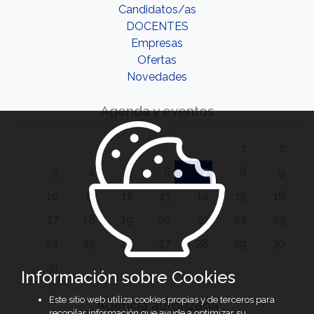
Candidatos/as
DOCENTES
Empresas
Ofertas
Novedades
Agenda y eventos
1
2
3
4
5
6
7
8
9
10
11
12
13
14
15
16
17
18
19
20
21
22
23
24
25
26
27
28
29
30
31
Información sobre Cookies
Este sitio web utiliza cookies propias y de terceros para
Agencia autorizada
recopilar información que ayude a optimizar su