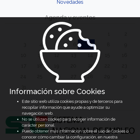
Novedades
Agenda y eventos
1
2
3
4
5
6
7
8
9
10
11
12
13
14
15
16
17
18
19
20
21
22
23
24
25
26
27
28
29
30
31
Información sobre Cookies
Este sitio web utiliza cookies propias y de terceros para
Agencia autorizada
recopilar información que ayude a optimizar su
navegación web.
No se utilizan cookies para recoger información de
carácter personal.
Puede obtener más información sobre el uso de Cookies o
conocer cómo cambiar la configuración, en nuestra