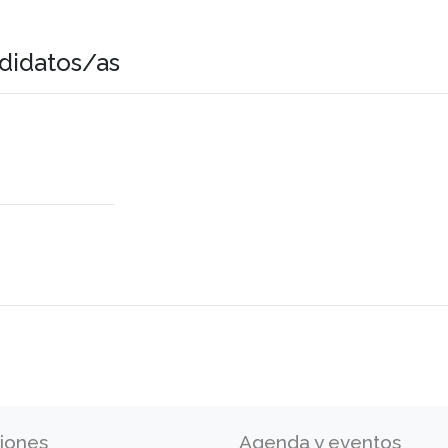
didatos/as
iones
Agenda y eventos