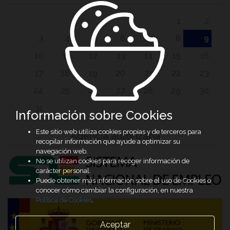
1
2
3
4
5
6
7
8
9
10
11
12
13
14
15
16
17
18
19
20
21
22
23
24
25
26
27
28
29
30
31
Información sobre Cookies
Este sitio web utiliza cookies propias y de terceros para
Agencia autorizada
recopilar información que ayude a optimizar su
navegación web.
No se utilizan cookies para recoger información de
carácter personal.
Puede obtener más información sobre el uso de Cookies o
conocer cómo cambiar la configuración, en nuestra
Política de Cookies
.
Aceptar