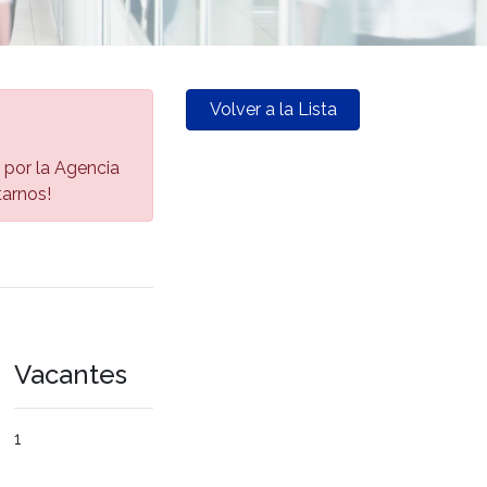
Volver a la Lista
a por la Agencia
tarnos!
Vacantes
1