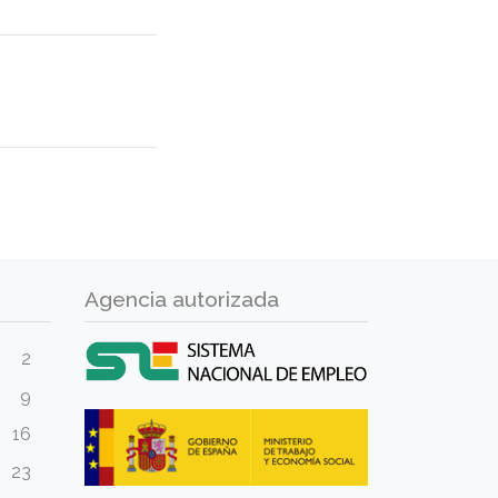
Agencia autorizada
2
9
16
23