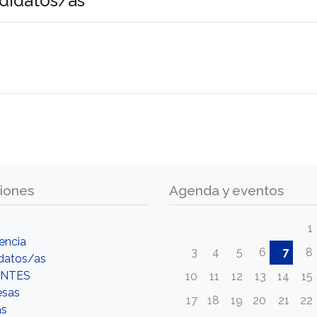
didatos/as
iones
Agenda y eventos
1
encia
3
4
5
6
7
8
datos/as
NTES
10
11
12
13
14
15
esas
17
18
19
20
21
22
as