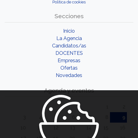
Política de cookies
Secciones
Inicio
La Agencia
Candidatos/as
DOCENTES
Empresas
Ofertas
Novedades
Agenda y eventos
1
2
3
4
5
6
7
8
9
10
11
12
13
14
15
16