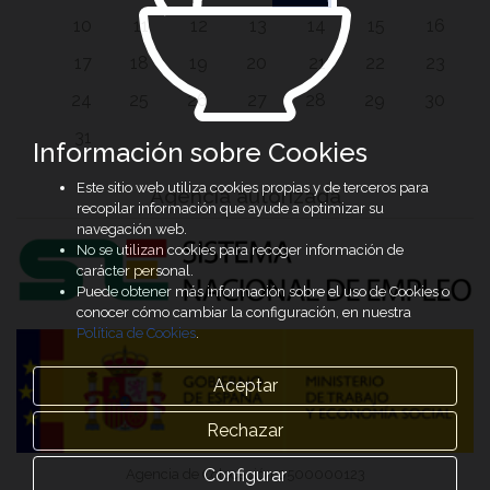
10
11
12
13
14
15
16
17
18
19
20
21
22
23
24
25
26
27
28
29
30
31
Información sobre Cookies
Este sitio web utiliza cookies propias y de terceros para
Agencia autorizada
recopilar información que ayude a optimizar su
navegación web.
No se utilizan cookies para recoger información de
carácter personal.
Puede obtener más información sobre el uso de Cookies o
conocer cómo cambiar la configuración, en nuestra
Política de Cookies
.
Aceptar
Rechazar
Configurar
Agencia de Colocación 0500000123