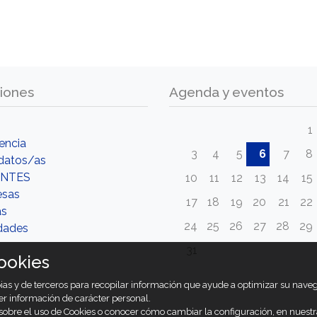
iones
Agenda y eventos
1
encia
3
4
5
6
7
8
datos/as
NTES
10
11
12
13
14
15
esas
17
18
19
20
21
22
as
24
25
26
27
28
29
dades
31
ookies
opias y de terceros para recopilar información que ayude a optimizar su nav
er información de carácter personal.
obre el uso de Cookies o conocer cómo cambiar la configuración, en nuest