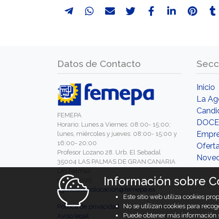
Datos de Contacto
Secc
Inicio
La Ag
Candi
FEMEPA
DOCE
Horario: Lunes a Viernes: 08:00- 15:00;
Empr
lunes, miércoles y jueves: 08:00- 15:00 y
16:00- 20:00
Ofert
Profesor Lozano 28. Urb. El Sebadal
Nove
35004 LAS PALMAS DE GRAN CANARIA
Las Palmas
Información sobre C
928460349
agenciadecolocacion@femepa.es
Este sitio web utiliza cookies pr
No se utilizan cookies para recog
Política de privacidad
Puede obtener más información s
Aviso legal