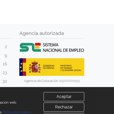
Agencia autorizada
2
9
16
23
Agencia de Colocación 0500000123
30
Aceptar
egación web.
Rechazar
ra
Política de Cookies
.