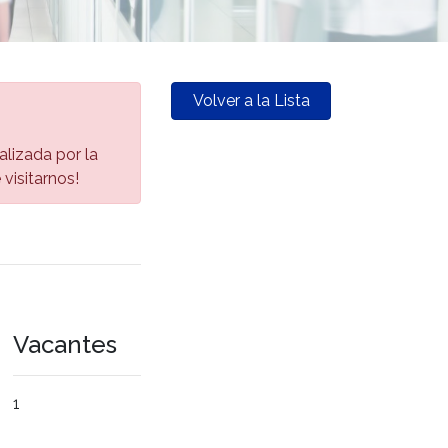
Volver a la Lista
alizada por la
visitarnos!
Vacantes
1