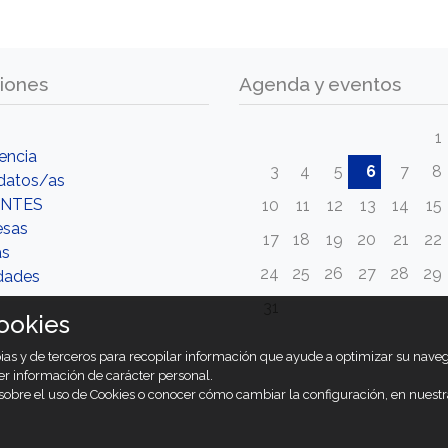
iones
Agenda y eventos
1
encia
3
4
5
6
7
8
datos/as
NTES
10
11
12
13
14
15
esas
17
18
19
20
21
22
as
24
25
26
27
28
29
dades
31
ookies
opias y de terceros para recopilar información que ayude a optimizar su nav
er información de carácter personal.
obre el uso de Cookies o conocer cómo cambiar la configuración, en nuest