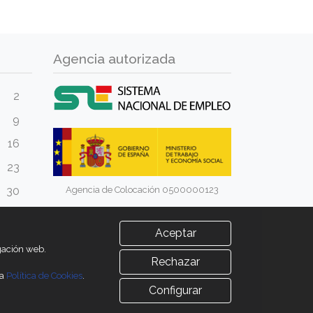
Agencia autorizada
2
9
16
23
Agencia de Colocación 0500000123
30
Aceptar
egación web.
Rechazar
ra
Política de Cookies
.
Configurar