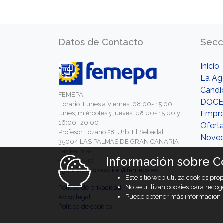
Datos de Contacto
Secc
Inicio
La Ag
Candi
FEMEPA
DOCE
Horario: Lunes a Viernes: 08:00- 15:00;
Empr
lunes, miércoles y jueves: 08:00- 15:00 y
16:00- 20:00
Ofert
Profesor Lozano 28. Urb. El Sebadal
Nove
35004 LAS PALMAS DE GRAN CANARIA
Las Palmas
Información sobre C
928460349
agenciadecolocacion@femepa.es
Este sitio web utiliza cookies pr
No se utilizan cookies para recog
Política de privacidad
Puede obtener más información s
Aviso legal
Política de cookies