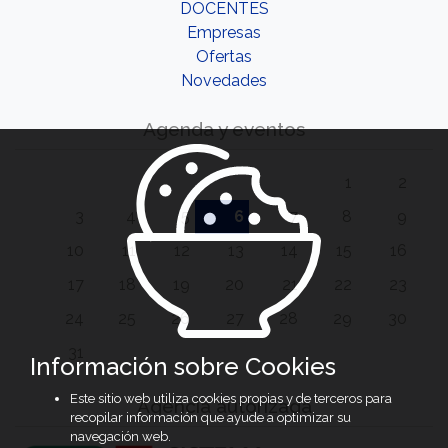
DOCENTES
Empresas
Ofertas
Novedades
Agenda y eventos
1
2
3
4
5
6
7
8
9
10
11
12
13
14
15
16
17
18
19
20
21
22
23
24
25
26
27
28
29
30
31
Información sobre Cookies
Este sitio web utiliza cookies propias y de terceros para
Agencia autorizada
recopilar información que ayude a optimizar su
navegación web.