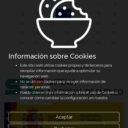
1
2
3
4
5
6
7
8
9
10
11
12
13
14
15
16
17
18
19
20
21
22
23
24
25
26
27
28
29
30
31
Información sobre Cookies
Este sitio web utiliza cookies propias y de terceros para
Agencia autorizada
recopilar información que ayude a optimizar su
navegación web.
No se utilizan cookies para recoger información de
carácter personal.
Puede obtener más información sobre el uso de Cookies o
conocer cómo cambiar la configuración, en nuestra
Política de Cookies
.
Aceptar