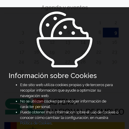
Agenda y eventos
1
2
3
4
5
6
7
8
9
10
11
12
13
14
15
16
17
18
19
20
21
22
23
24
25
26
27
28
29
30
31
Información sobre Cookies
Este sitio web utiliza cookies propias y de terceros para
Agencia autorizada
recopilar información que ayude a optimizar su
navegación web.
No se utilizan cookies para recoger información de
carácter personal.
Puede obtener más información sobre el uso de Cookies o
conocer cómo cambiar la configuración, en nuestra
Política de Cookies
.