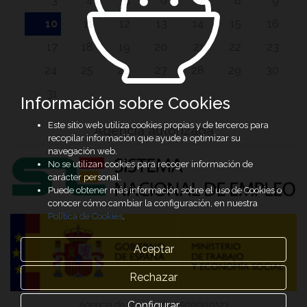
3
4
5
6
7
8
9
10
11
12
13
14
15
16
17
18
19
20
21
22
23
24
25
26
27
28
29
30
31
Información sobre Cookies
Este sitio web utiliza cookies propias y de terceros para
Agencia autorizada
recopilar información que ayude a optimizar su
navegación web.
No se utilizan cookies para recoger información de
carácter personal.
Puede obtener más información sobre el uso de Cookies o
conocer cómo cambiar la configuración, en nuestra
Política de Cookies
.
Aceptar
Rechazar
Configurar
Agencia de Colocación 0500000123