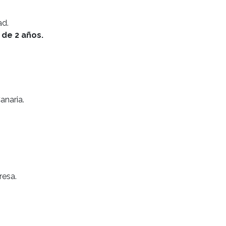
ad.
 de 2 años.
anaria.
resa.