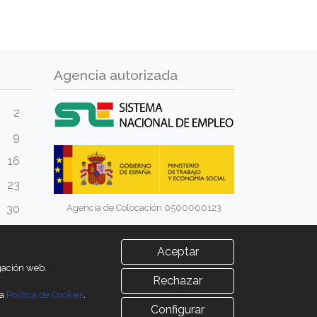
Agencia autorizada
2
9
16
23
Agencia de Colocación 0500000123
30
Aceptar
egación web.
Rechazar
ra
Política de Cookies
.
Configurar