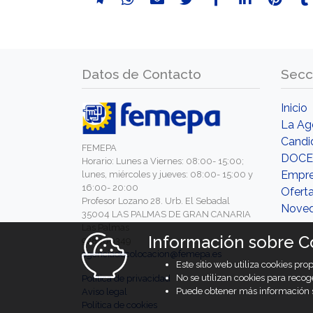
Datos de Contacto
Secc
Inicio
La Ag
Candi
FEMEPA
DOCE
Horario: Lunes a Viernes: 08:00- 15:00;
Empr
lunes, miércoles y jueves: 08:00- 15:00 y
16:00- 20:00
Ofert
Profesor Lozano 28. Urb. El Sebadal
Nove
35004 LAS PALMAS DE GRAN CANARIA
Las Palmas
Información sobre C
928460349
agenciadecolocacion@femepa.es
Este sitio web utiliza cookies pr
No se utilizan cookies para recog
Política de privacidad
Puede obtener más información s
Aviso legal
Política de cookies