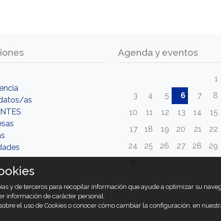
iones
Agenda y eventos
1
encia
3
4
5
6
7
8
datos/as
NTES
10
11
12
13
14
15
esas
17
18
19
20
21
22
as
24
25
26
27
28
29
dades
31
ookies
opias y de terceros para recopilar información que ayude a optimizar su nav
er información de carácter personal.
obre el uso de Cookies o conocer cómo cambiar la configuración, en nuest