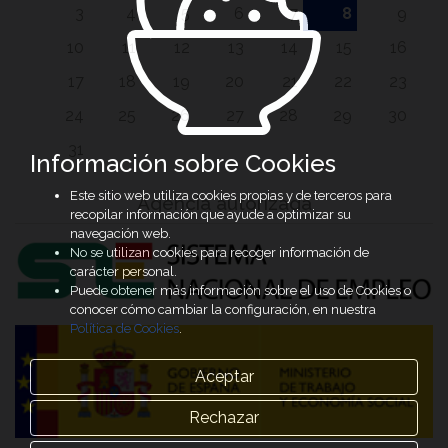
3
4
5
6
7
8
9
10
11
12
13
14
15
16
17
18
19
20
21
22
23
24
25
26
27
28
29
30
31
Información sobre Cookies
Este sitio web utiliza cookies propias y de terceros para
Agencia autorizada
recopilar información que ayude a optimizar su
navegación web.
No se utilizan cookies para recoger información de
carácter personal.
Puede obtener más información sobre el uso de Cookies o
conocer cómo cambiar la configuración, en nuestra
Política de Cookies
.
Aceptar
Rechazar