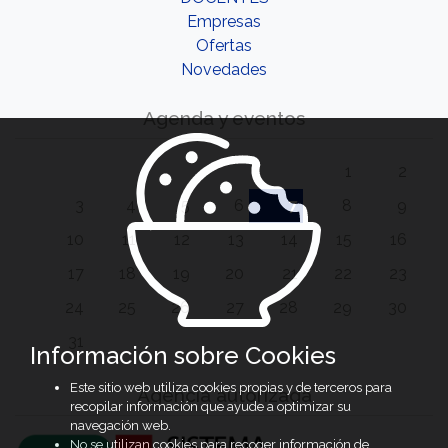
Empresas
Ofertas
Novedades
Agenda y eventos
1
2
3
4
5
6
7
8
9
10
11
12
13
14
15
16
17
18
19
20
21
22
23
24
25
26
27
28
29
30
31
Información sobre Cookies
Este sitio web utiliza cookies propias y de terceros para
Agencia autorizada
recopilar información que ayude a optimizar su
navegación web.
No se utilizan cookies para recoger información de