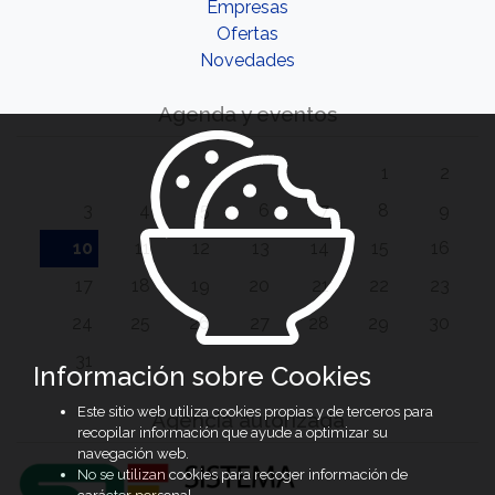
Empresas
Ofertas
Novedades
Agenda y eventos
1
2
3
4
5
6
7
8
9
10
11
12
13
14
15
16
17
18
19
20
21
22
23
24
25
26
27
28
29
30
31
Información sobre Cookies
Este sitio web utiliza cookies propias y de terceros para
Agencia autorizada
recopilar información que ayude a optimizar su
navegación web.
No se utilizan cookies para recoger información de