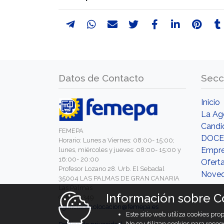
Datos de Contacto
Secc
Inicio
La Ag
Candi
FEMEPA
DOCE
Horario: Lunes a Viernes: 08:00- 15:00;
Empr
lunes, miércoles y jueves: 08:00- 15:00 y
16:00- 20:00
Ofert
Profesor Lozano 28. Urb. El Sebadal
Nove
35004 LAS PALMAS DE GRAN CANARIA
Las Palmas
Información sobre C
928460349
agenciadecolocacion@femepa.es
Este sitio web utiliza cookies pr
No se utilizan cookies para recog