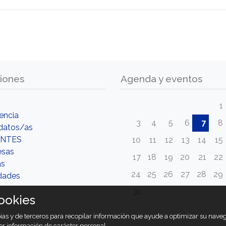
iones
Agenda y eventos
1
encia
3
4
5
6
7
8
datos/as
NTES
10
11
12
13
14
15
esas
17
18
19
20
21
22
as
24
25
26
27
28
29
dades
31
ookies
opias y de terceros para recopilar información que ayude a optimizar su nav
er información de carácter personal.