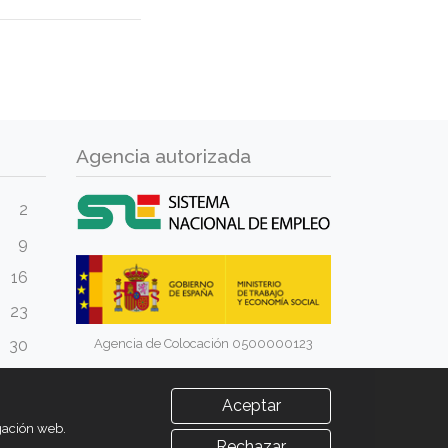
Agencia autorizada
2
9
16
23
Agencia de Colocación 0500000123
30
Aceptar
egación web.
Rechazar