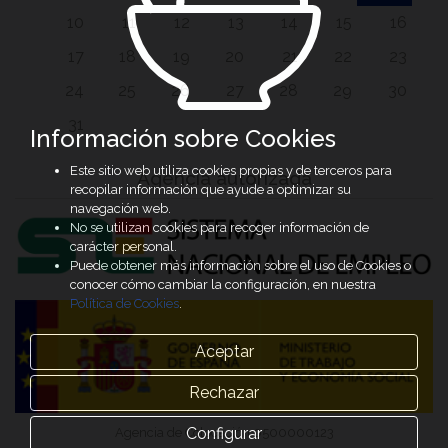
10
11
12
13
14
15
16
17
18
19
20
21
22
23
24
25
26
27
28
29
30
31
Información sobre Cookies
Este sitio web utiliza cookies propias y de terceros para
Agencia autorizada
recopilar información que ayude a optimizar su
navegación web.
No se utilizan cookies para recoger información de
carácter personal.
Puede obtener más información sobre el uso de Cookies o
conocer cómo cambiar la configuración, en nuestra
Política de Cookies
.
Aceptar
Rechazar
Configurar
Agencia de Colocación 0500000123