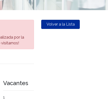
Volver a la Lista
alizada por la
visitarnos!
Vacantes
1