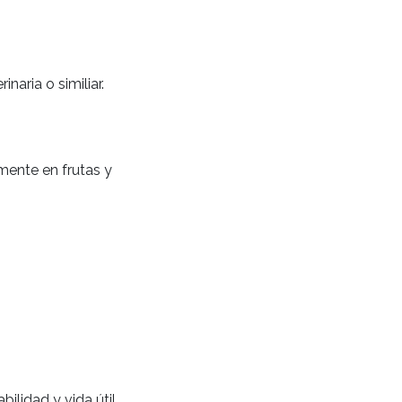
naria o similiar.
mente en frutas y
lidad y vida útil.