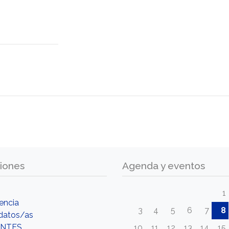
iones
Agenda y eventos
1
encia
3
4
5
6
7
8
datos/as
NTES
10
11
12
13
14
15