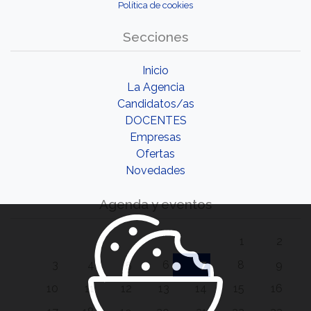
Política de cookies
Secciones
Inicio
La Agencia
Candidatos/as
DOCENTES
Empresas
Ofertas
Novedades
Agenda y eventos
1
2
3
4
5
6
7
8
9
10
11
12
13
14
15
16