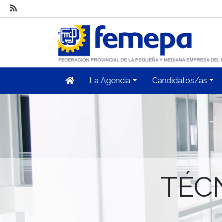
La Agencia
Candidatos/as
TÉC