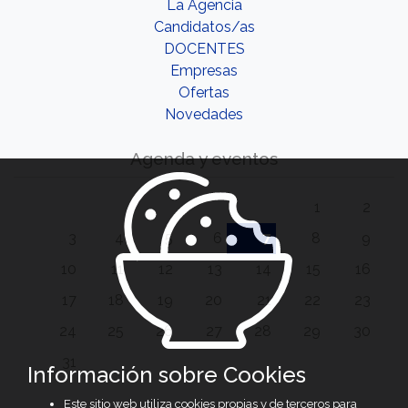
La Agencia
Candidatos/as
DOCENTES
Empresas
Ofertas
Novedades
Agenda y eventos
1
2
3
4
5
6
7
8
9
10
11
12
13
14
15
16
17
18
19
20
21
22
23
24
25
26
27
28
29
30
31
Información sobre Cookies
Este sitio web utiliza cookies propias y de terceros para