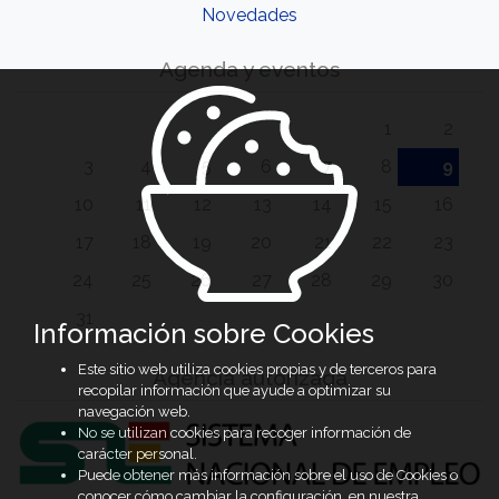
Novedades
Agenda y eventos
1
2
3
4
5
6
7
8
9
10
11
12
13
14
15
16
17
18
19
20
21
22
23
24
25
26
27
28
29
30
31
Información sobre Cookies
Este sitio web utiliza cookies propias y de terceros para
Agencia autorizada
recopilar información que ayude a optimizar su
navegación web.
No se utilizan cookies para recoger información de
carácter personal.
Puede obtener más información sobre el uso de Cookies o
conocer cómo cambiar la configuración, en nuestra