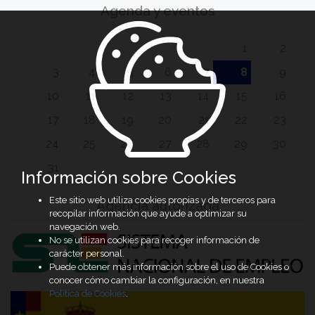
Agenda y eventos
1
2
3
4
5
6
7
8
9
10
11
12
13
14
15
16
17
18
19
20
21
22
23
24
25
26
27
28
29
30
31
Información sobre Cookies
Este sitio web utiliza cookies propias y de terceros para
Agencia autorizada
recopilar información que ayude a optimizar su
navegación web.
No se utilizan cookies para recoger información de
carácter personal.
Puede obtener más información sobre el uso de Cookies o
conocer cómo cambiar la configuración, en nuestra
Política de Cookies
.