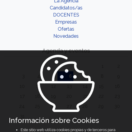
La Agencia
Candidatos/as
DOCENTES
Empresas
Ofertas
Novedades
Agenda y eventos
1
2
3
4
5
6
7
8
9
10
11
12
13
14
15
16
17
18
19
20
21
22
23
24
25
26
27
28
29
30
31
Información sobre Cookies
Este sitio web utiliza cookies propias y de terceros para
Agencia autorizada